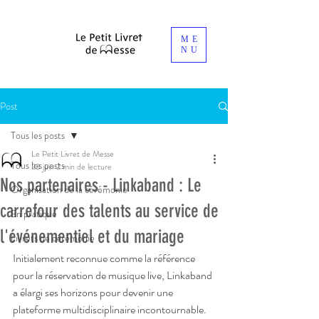
ME
NU
Post
Tous les posts
Le Petit Livret de Messe
Tous les posts
23 juin
2 min de lecture
Nos partenaires - Linkaband : Le
Organisation de la cérémonie
carrefour des talents au service de
En pratique
l'événementiel et du mariage
Livrets de cérémonie
Initialement reconnue comme la référence 
pour la réservation de musique live, Linkaband 
a élargi ses horizons pour devenir une 
plateforme multidisciplinaire incontournable. 