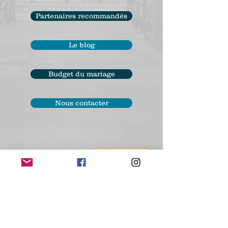
Partenaires recommandés
Le blog
Budget du mariage
Nous contacter
Soutenez notre initiative