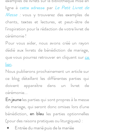
exemples de livrets sur la bibliothèque mise en 
ligne à 
cette adresse
 par 
Le Petit Livret de 
Messe
 :
 vous y trouverez des exemples de 
chants, textes et lectures, et peut-être de 
l'inspiration pour la rédaction de votre livret de 
cérémonie !
Pour vous aider, nous avons créé un rayon 
dédié aux livrets de bénédiction de mariage, 
que vous pourrez retrouver en cliquant sur 
ce 
lien
.
Nous publierons prochainement un article sur 
ce blog détaillant les différentes parties qui 
doivent apparaître dans un livret de 
cérémonie...
En jaune
 les parties qui sont propres à la messe 
de mariage, qui seront donc omises lors d'une 
bénédiction, 
en bleu
 les parties optionnelles 
(pour des raisons pratiques ou liturgiques) :
Entrée du marié puis de la mariée