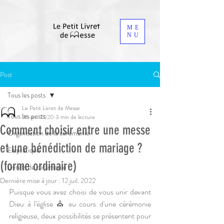
ME
NU
Post
Tous les posts
Le Petit Livret de Messe
Tous les posts
26 avr. 2020
3 min de lecture
Comment choisir entre une messe
Organisation de la cérémonie
et une bénédiction de mariage ?
En pratique
(forme ordinaire)
Livrets de cérémonie
Dernière mise à jour :
12 juil. 2022
Puisque vous avez choisi de vous unir devant 
Dieu à l'église ⛪ au cours d'une cérémonie 
religieuse, deux possibilités se présentent pour 